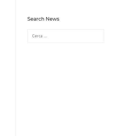
Search News
Ricerca
per: