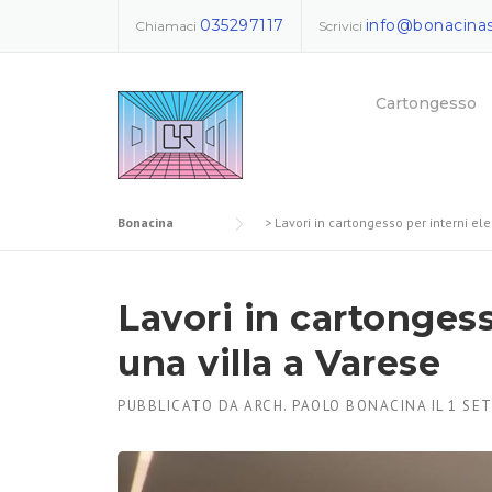
Skip
035297117
info@bonacinas
Chiamaci
Scrivici
to
content
Cartongesso
Bonacina
>
Lavori in cartongesso per interni ele
Lavori in cartongess
una villa a Varese
PUBBLICATO DA
ARCH. PAOLO BONACINA
IL
1 SE