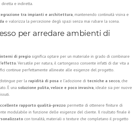
diretta e indiretta.
ntegrazione tra impianti e architettura
, mantenendo continuità visiva e
eda
e valorizza la percezione degli spazi senza mai rubare la scena.
gesso per arredare ambienti di
nterni di pregio
significa optare per un materiale in grado di combinare
d’effetto
. Versatile per natura, il cartongesso consente infatti di dar vita a
rfici continue perfettamente allineate alle esigenze del progetto.
 distingue per la
rapidità di posa
e l’adozione di
tecniche a secco
, che
tato. È una
soluzione pulita, veloce e poco invasiva
, ideale sia per nuove
ssuti.
eccellente rapporto qualità-prezzo
: permette di ottenere finiture di
e modulabile in funzione delle esigenze del cliente. Il risultato finale è
rsonalizzato
con tonalità, materiali o texture che completano il progetto