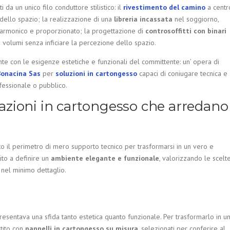
iti da un unico filo conduttore stilistico: il
rivestimento del camino
a centr
dello spazio; la realizzazione di una
libreria incassata
nel soggiorno,
 armonico e proporzionato; la progettazione di
controsoffitti con binari
i volumi senza inficiare la percezione dello spazio.
ante con le esigenze estetiche e funzionali del committente: un’ opera di
Bonacina Sas
per
soluzioni in cartongesso
capaci di coniugare tecnica e
fessionale o pubblico.
orazioni in cartongesso che arredano
o il perimetro di mero supporto tecnico per trasformarsi in un vero e
uito a definire un
ambiente elegante e funzionale
, valorizzando le scelt
 nel minimo dettaglio.
esentava una sfida tanto estetica quanto funzionale. Per trasformarlo in u
stito con
pannelli in cartongesso su misura
, selezionati per conferire al