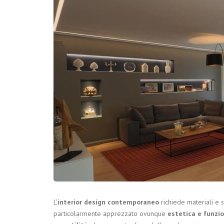
L’
interior design contemporaneo
richiede materiali e so
particolarmente apprezzato ovunque
estetica e funzi