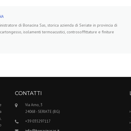
NA
istratore di Bonacina Sas, storica azienda di Seriate in provincia di
cartongesso, isolamenti termoacustici, controsoffittature e finiture
CONTATTI
e
Via Arno, 3
a
24068 - SERIATE (BG)
,
+39
035297117
o
info@bonacinasas.it