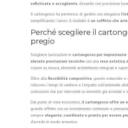
sofisticata e accogliente
, dosando con precisione luce 
Il cartongesso ha permesso di gestire con eleganza
l’i
semplificando i lavori. Il risultato è
un soffitto che arr
Perché scegliere il carton
pregio
Scegliere lavorazioni in
cartongesso per impreziosire i
elevate prestazioni tecniche
con una
resa estetica 
volumi su misura, elementi architettonici integrati e supe
Oltre alla
flessibilità compositiva
, questo materiale si
riducono i tempi di cantiere e l’impatto sull’ambiente abi
costruzioni che per interventi su immobili già arredati o vi
Dal punto di vista economico,
il cartongesso offre un 
grande effetto con un investimento contenuto e pienament
sempre
elegante, coordinato e pronto per essere pe
d’arredo in modo armonico.