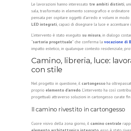
Le lavorazioni hanno interessato
tre ambiti distinti
, un
sala, trasformato in elemento scenografico e ordinatore 
pensata per ospitare oggetti d’arredo e volumi in modo
LED integrati
, capaci di disegnare la luce e accentuare 
L’intervento è stato eseguito
su misura
, in dialogo cost
“
sartoria progettuale
” che conferma la
vocazione di 
impatto estetico, in qualunque contesto residenziale, pro
Camino, libreria, luce: lav
con stile
Nel progetto in questione, il
cartongesso
ha oltrepassat
proprio
elemento d’arredo
. L’intervento ha così contrib
progettuali attraverso soluzioni in cartongesso curate fin
Il camino rivestito in cartongesso
Cuore visivo della zona giorno, il
camino centrale
rappr
elemento architettonico integrato
, esso è stato rive