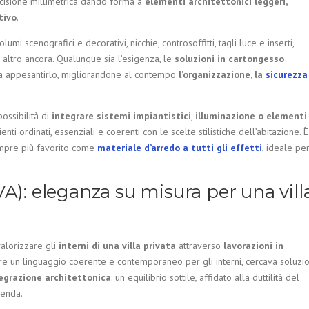
ecisione millimetrica dando forma a
elementi architettonici leggeri,
tivo
.
volumi scenografici e decorativi, nicchie, controsoffitti, tagli luce e inserti,
 altro ancora. Qualunque sia l’esigenza, le
soluzioni in cartongesso
nza appesantirlo, migliorandone al contempo
l’organizzazione, la
sicurezza
ossibilità di
integrare sistemi impiantistici
,
illuminazione o elementi
nti ordinati, essenziali e coerenti con le scelte stilistiche dell’abitazione. È
sempre più favorito come
materiale d’arredo a tutti gli effetti
, ideale pe
A): eleganza su misura per una vill
valorizzare gli
interni di una villa privata
attraverso
lavorazioni in
inire un linguaggio coerente e contemporaneo per gli interni, cercava soluzio
tegrazione architettonica
: un equilibrio sottile, affidato alla duttilità del
ienda.