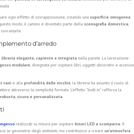
nuità.
are ogni effetto di sovrapposizione, creando una
superficie omogenea
 questo modo, il camino è diventato parte della
scenografia domestica
,
 sovrastarle.
omplemento d’arredo
a
libreria elegante, capiente e integrata
nella parete. La lavorazione
ngesso modulare
, disegnata per ospitare libri, oggetti decorativi e accessor
ei vani
e alla
profondità delle nicchie
, la libreria ha assunto il ruolo di
ttere attraverso la semplicità formale. L’effetto “built-in” rafforza la
robusta, sicura e personalizzata
.
ti
tongesso
realizzati su misura per ospitare
binari LED a scomparsa
. Il
nisce le geometrie degli ambienti, ma contribuisce a creare
un’atmosfera