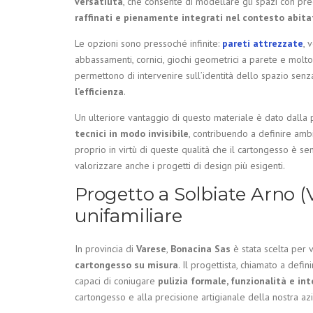
versatilità
, che consente di modellare gli spazi con pr
raffinati e pienamente integrati nel contesto abita
Le opzioni sono pressoché infinite:
pareti attrezzate
, 
abbassamenti, cornici, giochi geometrici a parete e molto
permettono di intervenire sull’identità dello spazio se
l’efficienza
.
Un ulteriore vantaggio di questo materiale è dato dalla p
tecnici
in modo invisibile
, contribuendo a definire ambie
proprio in virtù di queste qualità che il cartongesso è 
valorizzare anche i progetti di design più esigenti.
Progetto a Solbiate Arno (V
unifamiliare
In provincia di
Varese
,
Bonacina Sas
è stata scelta per 
cartongesso su misura
. Il progettista, chiamato a def
capaci di coniugare
pulizia formale, funzionalità e in
cartongesso e alla precisione artigianale della nostra az