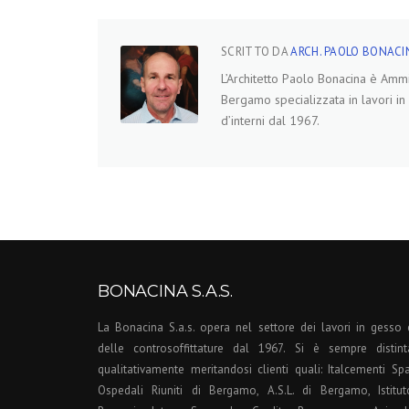
SCRITTO DA
ARCH. PAOLO BONACI
L’Architetto Paolo Bonacina è Ammin
Bergamo specializzata in lavori in 
d’interni dal 1967.
BONACINA S.A.S.
La Bonacina S.a.s. opera nel settore dei lavori in gesso 
delle controsoffittature dal 1967. Si è sempre distint
qualitativamente meritandosi clienti quali: Italcementi Spa
Ospedali Riuniti di Bergamo, A.S.L. di Bergamo, Istitut