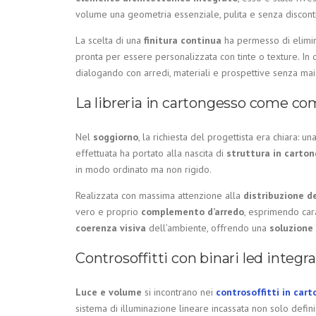
volume una geometria essenziale, pulita e senza disconti
La scelta di una
finitura continua
ha permesso di elimin
pronta per essere personalizzata con tinte o texture. In
dialogando con arredi, materiali e prospettive senza mai
La libreria in cartongesso come c
Nel
soggiorno
, la richiesta del progettista era chiara: un
effettuata ha portato alla nascita di
struttura in carto
in modo ordinato ma non rigido.
Realizzata con massima attenzione alla
distribuzione d
vero e proprio
complemento d’arredo
, esprimendo cara
coerenza visiva
dell’ambiente, offrendo una
soluzione 
Controsoffitti con binari led integra
Luce e volume
si incontrano nei
controsoffitti in car
sistema di illuminazione lineare incassata non solo defi