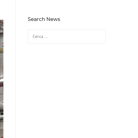
Search News
Ricerca
per: