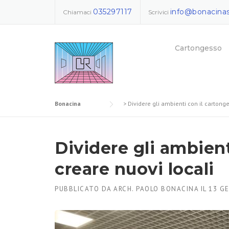
Skip
035297117
info@bonacinas
Chiamaci
Scrivici
to
content
Cartongesso
Bonacina
>
Dividere gli ambienti con il cartong
Dividere gli ambient
creare nuovi locali
PUBBLICATO DA
ARCH. PAOLO BONACINA
IL
13 G