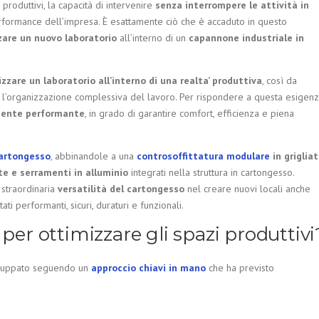
produttivi, la capacità di intervenire
senza interrompere le attività in
rformance dell’impresa. È esattamente ciò che è accaduto in questo
zare un nuovo laboratorio
all’interno di un
capannone industriale in
izzare un laboratorio all’interno di una realta’ produttiva
, così da
are l’organizzazione complessiva del lavoro. Per rispondere a questa esigen
amente performante
, in grado di garantire comfort, efficienza e piena
 cartongesso
, abbinandole a una
controsoffittatura modulare
in griglia
te e serramenti in alluminio
integrati nella struttura in cartongesso.
 straordinaria
versatilità del cartongesso
nel creare nuovi locali anche
tati performanti, sicuri, duraturi e funzionali.
 per ottimizzare gli spazi produttivi
iluppato seguendo un
approccio chiavi in mano
che ha previsto