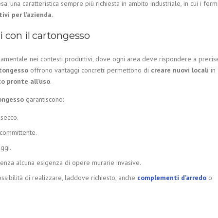
a: una caratteristica sempre più richiesta in ambito industriale, in cui i ferm
tivi per l’azienda.
i con il cartongesso
amentale nei contesti produttivi, dove ogni area deve rispondere a precis
rtongesso
offrono vantaggi concreti: permettono di
creare nuovi locali
in
to pronte all’uso
.
tongesso
garantiscono:
 secco.
 committente.
aggi.
nza alcuna esigenza di opere murarie invasive.
ssibilità di realizzare, laddove richiesto, anche
complementi d’arredo
o