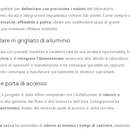
ogettate per
delimitare con precisione i volumi
del laboratorio,
o, durata e integrazione impiantistica richiesti dal cliente. Come sempre i
versatile, affidabile e pulita
, ideale per suddividere spazi di grandi
per eventuali rifiniture estetiche.
are in grigliato di alluminio
zzata con pannelli modulari e caratterizzata da una struttura ispezionabile, h
stica
e di
integrare l’illuminazione
necessaria alle attività di laboratorio.
e opere di ispezione e manutenzione e ha comunque garantito un rapporto
ando comunque a mascherare parzialmente le strutture soprastanti.
 e porta di accesso
, il progetto è stato infine completato con l’installazione di
robusti e
ea alla gestione dei flussi e alla sicurezza dell’area. L’integrazione ha
e autonomo
, dotato dei necessari punti di accesso e della corretta
 a secco
ha consentito di
ridurre al minimo i tempi di cantiere
, limitando